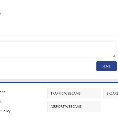
.
ght
TRAFFIC WEBCAMS
SKI A
t
AIRPORT WEBCAMS
 Policy