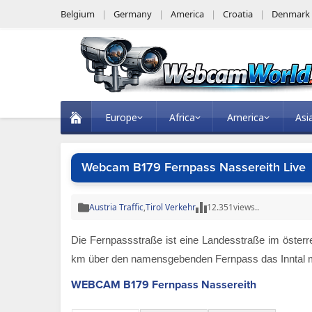
Belgium
Germany
America
Croatia
Denmark
Europe
Africa
America
Asi
Webcam B179 Fernpass Nassereith Live
Austria Traffic
,
Tirol Verkehr
12.351
views..
Die Fernpassstraße ist eine Landesstraße im österre
km über den namensgebenden Fernpass das Inntal 
WEBCAM B179 Fernpass Nassereith