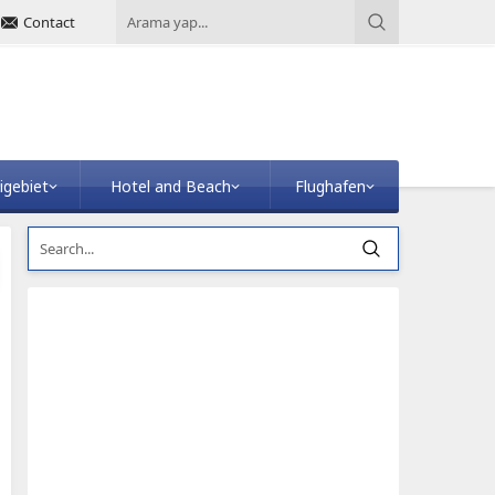
Contact
igebiet
Hotel and Beach
Flughafen