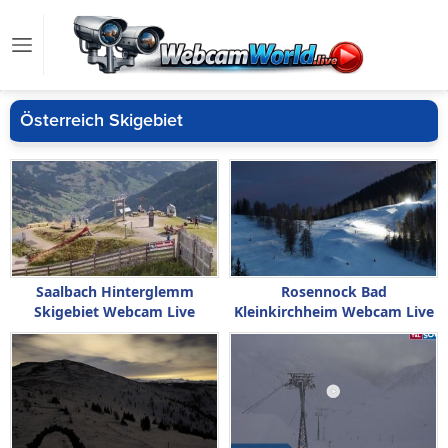
Österreich Skigebiet
Saalbach Hinterglemm
Rosennock Bad
Skigebiet Webcam Live
Kleinkirchheim Webcam Live