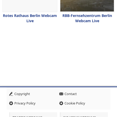
Rotes Rathaus Berlin Webcam
RBB-Fernsehzentrum Berlin
Live
Webcam Live
Copyright
Contact
Privacy Policy
Cookie Policy