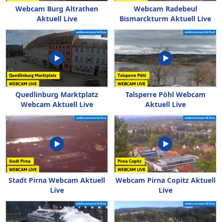
Webcam Burg Altrathen
Webcam Radebeul
Aktuell Live
Bismarckturm Aktuell Live
Quedlinburg Marktplatz
Talsperre Pöhl Webcam
Webcam Aktuell Live
Aktuell Live
Stadt Pirna Webcam Aktuell
Webcam Pirna Copitz Aktuell
Live
Live