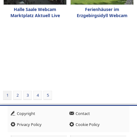
Halle Saale Webcam
Ferienhäuser im
Marktplatz Aktuell Live
Erzgebirgsidyll Webcam
Aktuell Live
1
2
3
4
5
Copyright
Contact
Privacy Policy
Cookie Policy