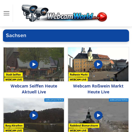
Sachsen
Webcam Seiffen Heute
Webcam Roßwein Markt
Aktuell Live
Heute Live