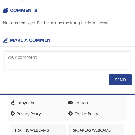
Live
COMMENTS
No comments yet. Be the first by the filling the form below.
MAKE A COMMENT
Copyright
Contact
Privacy Policy
Cookie Policy
TRAFFIC WEBCAMS
SKI AREAS WEBCAMS