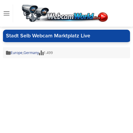
Stadt Selb Webcam Marktplatz Live
Europe
,
Germany
1.499