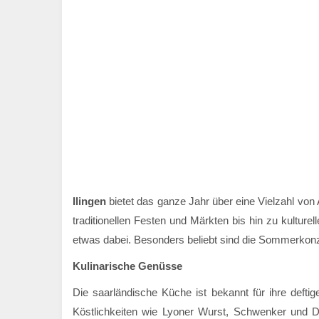
Ilingen
bietet das ganze Jahr über eine Vielzahl von
traditionellen Festen und Märkten bis hin zu kultur
etwas dabei. Besonders beliebt sind die Sommerkonz
Kulinarische Genüsse
Die saarländische Küche ist bekannt für ihre deftig
Köstlichkeiten wie Lyoner Wurst, Schwenker und 