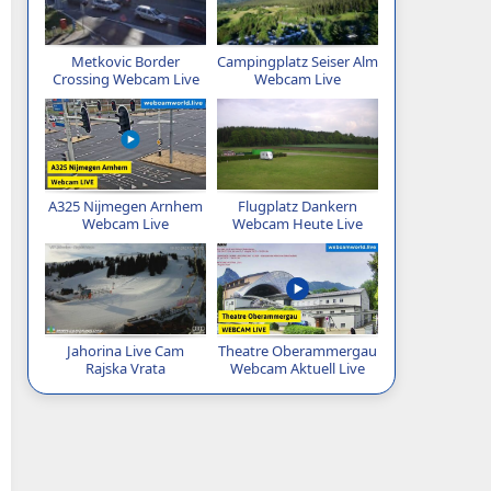
Metkovic Border
Campingplatz Seiser Alm
Crossing Webcam Live
Webcam Live
A325 Nijmegen Arnhem
Flugplatz Dankern
Webcam Live
Webcam Heute Live
Jahorina Live Cam
Theatre Oberammergau
Rajska Vrata
Webcam Aktuell Live