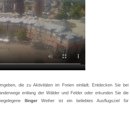
 umgeben, die zu Aktivitäten im Freien einlädt. Entdecken Sie bei
anderwege entlang der Wälder und Felder oder erkunden Sie die
ahegelegene
Ilinger
Weiher ist ein beliebtes Ausflugsziel für