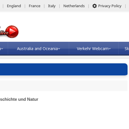
England
France
Italy
Netherlands
Privacy Policy
a
Australia and Oceania
Verkehr Webcam
Sk
schichte und Natur