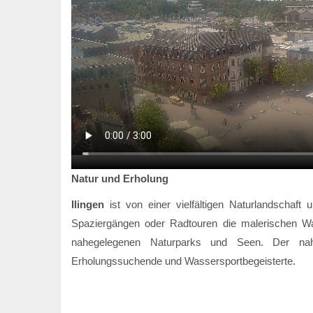
Natur und Erholung
Ilingen
ist von einer vielfältigen Naturlandschaft
Spaziergängen oder Radtouren die malerischen W
nahegelegenen Naturparks und Seen. Der n
Erholungssuchende und Wassersportbegeisterte.