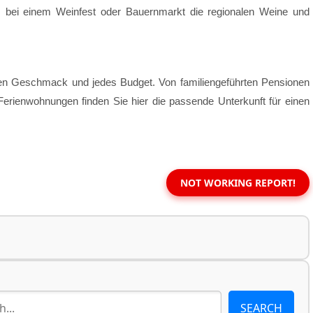
t, bei einem Weinfest oder Bauernmarkt die regionalen Weine und
jeden Geschmack und jedes Budget. Von familiengeführten Pensionen
Ferienwohnungen finden Sie hier die passende Unterkunft für einen
NOT WORKING REPORT!