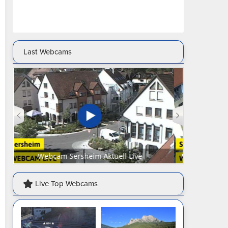
Last Webcams
Webcam Senftenberg Marktplatz Aktuell Live
Webca
Live Top Webcams