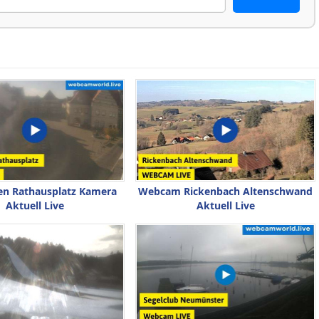
en Rathausplatz Kamera
Webcam Rickenbach Altenschwand
Aktuell Live
Aktuell Live