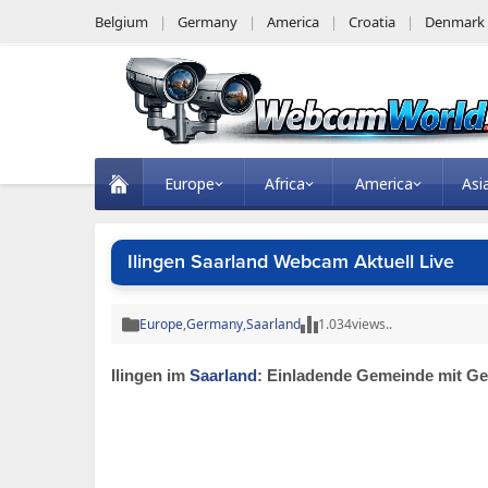
Belgium
Germany
America
Croatia
Denmark
Europe
Africa
America
Asi
Ilingen Saarland Webcam Aktuell Live
Europe
,
Germany
,
Saarland
1.034
views..
Ilingen im
Saarland
: Einladende Gemeinde mit Ge