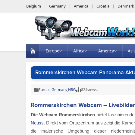
Belgium
Germany
America
Croatia
Denmark
Europe
Africa
America
Asi
Rommerskirchen Webcam Panorama Aktue
Europe
,
Germany
,
NRW
824
views..
Rommerskirchen Webcam – Livebilder
Die Webcam Rommerskirchen
bietet faszinierend
Neuss
. Direkt vom Ortszentrum aus zeigt die Kamer
die malerische Umgebung dieser niederrhei