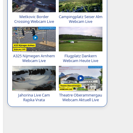
Metkovic Border
Campingplatz Seiser Alm
Crossing Webcam Live
Webcam Live
A325 Nijmegen Arnhem
Flugplatz Dankern
Webcam Live
Webcam Heute Live
Jahorina Live Cam
Theatre Oberammergau
Rajska Vrata
Webcam Aktuell Live