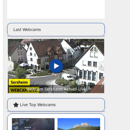
Last Webcams
Webcam Sersheim Aktuell Live
Webcam Sen
Live Top Webcams