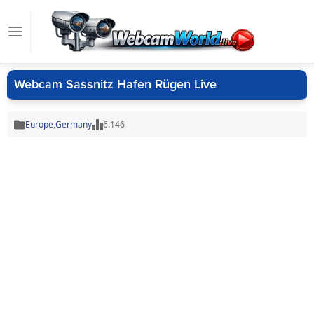
Webcam Sassnitz Hafen Rügen Live
Europe
,
Germany
6.146