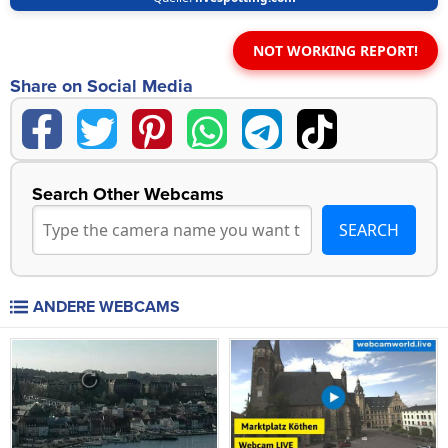
NOT WORKING REPORT!
Share on Social Media
Search Other Webcams
ANDERE WEBCAMS