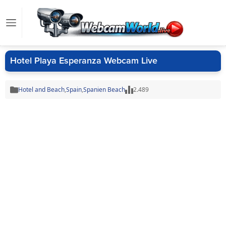
Hotel Playa Esperanza Webcam Live
Hotel and Beach
,
Spain
,
Spanien Beach
2.489