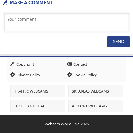
MAKE A COMMENT
Copyright
Contact
Privacy Policy
Cookie Policy
TRAFFIC WEBCAMS
SKI AREAS WEBCAMS
HOTEL AND BEACH
AIRPORT WEBCAMS
Webcam World Live 2026