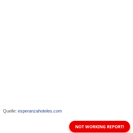
Quelle:
esperanzahoteles.com
NOT WORKING REPORT!