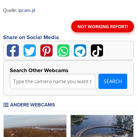
Quelle:
ipcam.pl
NOT WORKING REPORT!
Share on Social Media
Search Other Webcams
ANDERE WEBCAMS