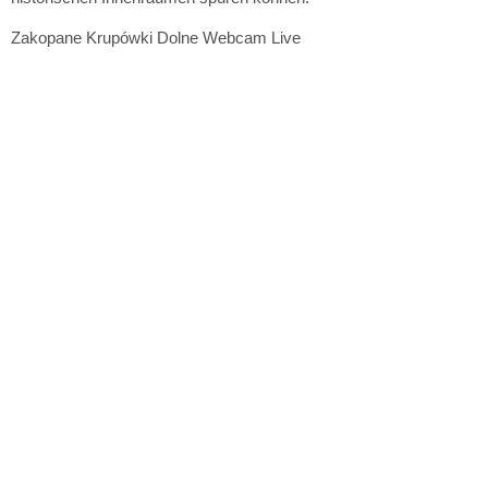
Zakopane Krupówki Dolne Webcam Live