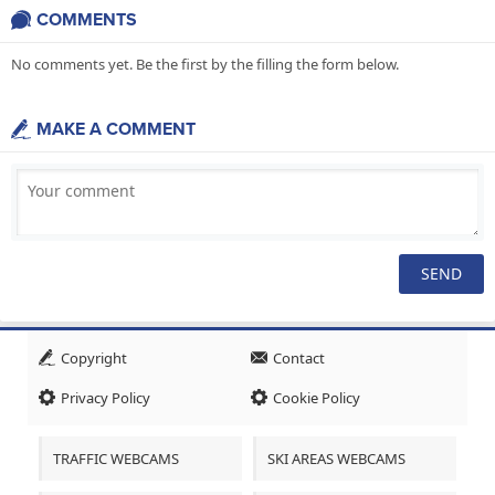
COMMENTS
No comments yet. Be the first by the filling the form below.
MAKE A COMMENT
Copyright
Contact
Privacy Policy
Cookie Policy
TRAFFIC WEBCAMS
SKI AREAS WEBCAMS