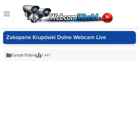
Zakopane Krupówki Dolne Webcam Live
Europe
,
Poland
1.441