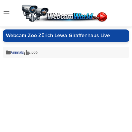
Webcam Zoo Zürich Lewa Giraffenhaus Live
Animals
2.006