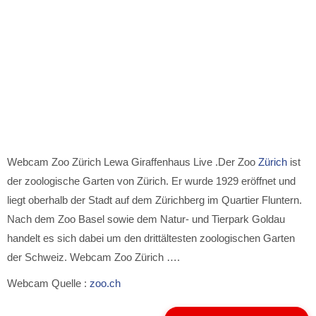
Webcam Zoo Zürich Lewa Giraffenhaus Live .Der Zoo
Zürich
ist
der zoologische Garten von Zürich. Er wurde 1929 eröffnet und
liegt oberhalb der Stadt auf dem Zürichberg im Quartier Fluntern.
Nach dem Zoo Basel sowie dem Natur- und Tierpark Goldau
handelt es sich dabei um den drittältesten zoologischen Garten
der Schweiz. Webcam Zoo Zürich ….
Webcam Quelle :
zoo.ch