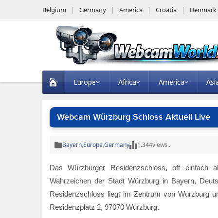
Belgium
Germany
America
Croatia
Denmark
Europe
Africa
America
Asi
Webcam Würzburg Schloss Aktuell Live
Bayern
,
Europe
,
Germany
1.344
views..
Das Würzburger Residenzschloss, oft einfach al
Wahrzeichen der Stadt Würzburg in Bayern, Deut
Residenzschloss liegt im Zentrum von Würzburg und
Residenzplatz 2, 97070 Würzburg.