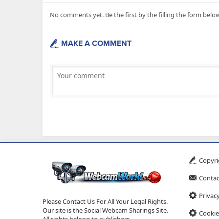
No comments yet. Be the first by the filling the form below
MAKE A COMMENT
Copyri
Contac
Privacy
Please Contact Us For All Your Legal Rights.
Our site is the Social Webcam Sharings Site.
Cookie
All rights belong to publishers.