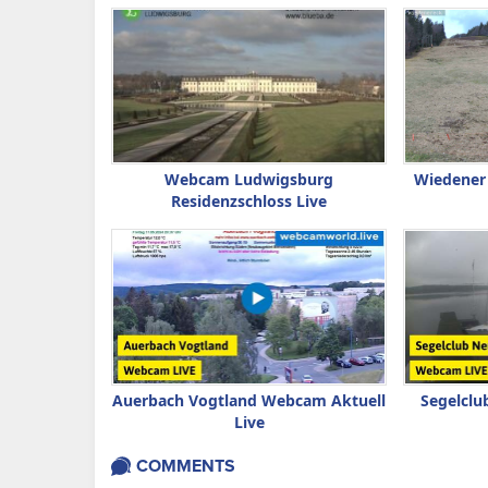
Webcam Ludwigsburg
Wiedener 
Residenzschloss Live
Auerbach Vogtland Webcam Aktuell
Segelcl
Live
COMMENTS