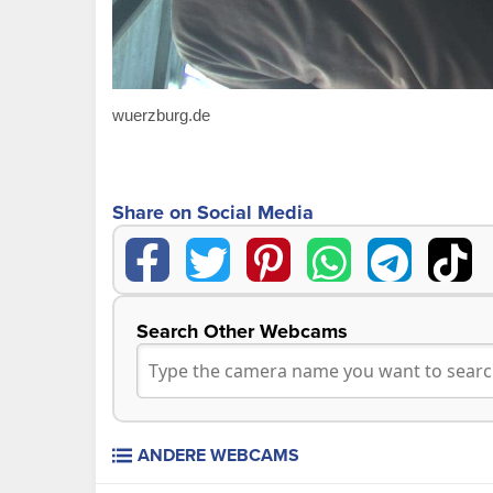
wuerzburg.de
Share on Social Media
Search Other Webcams
ANDERE WEBCAMS