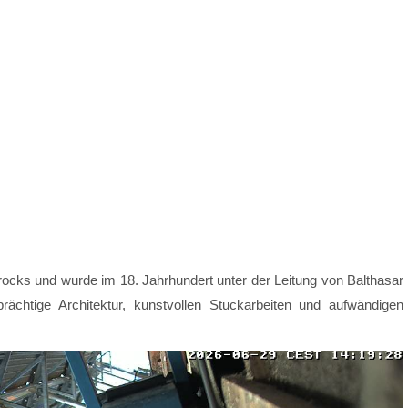
rocks und wurde im 18. Jahrhundert unter der Leitung von Balthasar
ächtige Architektur, kunstvollen Stuckarbeiten und aufwändigen