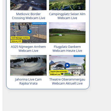
Metkovic Border
Campingplatz Seiser Alm
Crossing Webcam Live
Webcam Live
A325 Nijmegen Arnhem
Flugplatz Dankern
Webcam Live
Webcam Heute Live
Jahorina Live Cam
Theatre Oberammergau
Rajska Vrata
Webcam Aktuell Live