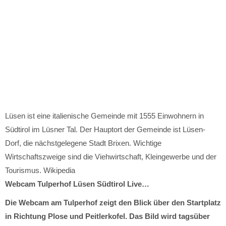
Lüsen ist eine italienische Gemeinde mit 1555 Einwohnern in
Südtirol im Lüsner Tal. Der Hauptort der Gemeinde ist Lüsen-
Dorf, die nächstgelegene Stadt Brixen. Wichtige
Wirtschaftszweige sind die Viehwirtschaft, Kleingewerbe und der
Tourismus. Wikipedia
Webcam Tulperhof Lüsen Südtirol Live…
Die Webcam am Tulperhof zeigt den Blick über den Startplatz
in Richtung Plose und Peitlerkofel. Das Bild wird tagsüber