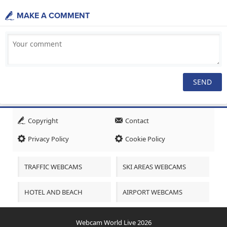
MAKE A COMMENT
Copyright
Contact
Privacy Policy
Cookie Policy
TRAFFIC WEBCAMS
SKI AREAS WEBCAMS
HOTEL AND BEACH
AIRPORT WEBCAMS
Webcam World Live 2026