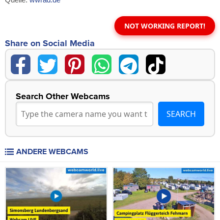
NOT WORKING REPORT!
Share on Social Media
Search Other Webcams
ANDERE WEBCAMS