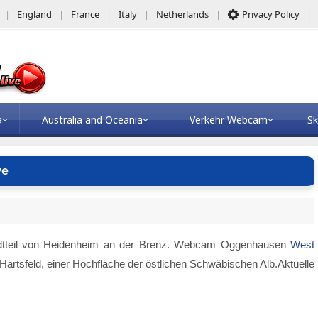
England
France
Italy
Netherlands
Privacy Policy
a
Australia and Oceania
Verkehr Webcam
Sk
ve
adtteil von Heidenheim an der Brenz. Webcam Oggenhausen
West
rtsfeld, einer Hochfläche der östlichen Schwäbischen Alb.Aktuelle