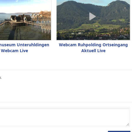
museum Unteruhldingen
Webcam Ruhpolding Ortseingang
Webcam Live
Aktuell Live
.