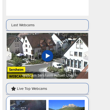
Last Webcams
Webcam Sersheim Aktuell Live
Webcam Sen
Live Top Webcams