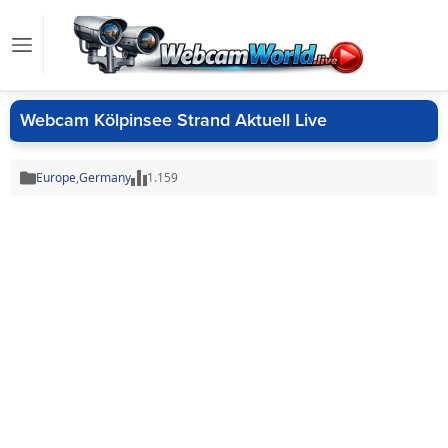
Webcam Kölpinsee Strand Aktuell Live
Europe
,
Germany
1.159