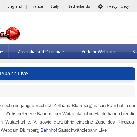
England
France
Italy
Netherlands
Privacy Policy
a
Australia and Oceania
Verkehr Webcam
Sk
ebahn Live
te noch umgangssprachlich Zollhaus-Blumberg) ist ein Bahnhof in der
er höchstgelegene Bahnhof der Wutachtalbahn. Heute haben hier die
Wutachtal e. V. sowie ganzjährig einzelne Züge des Ringzug-
t. Webcam Blumberg
Bahnhof
Sauschwänzlebahn Live