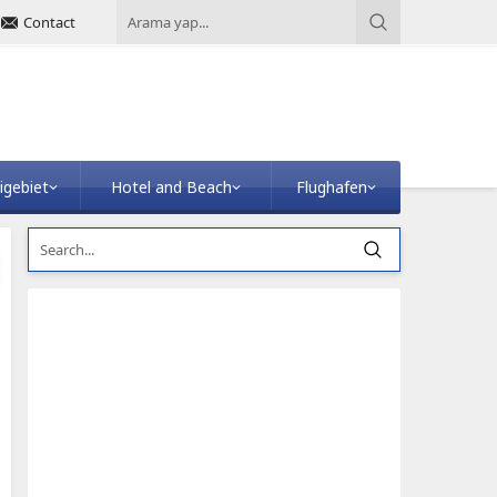
Contact
igebiet
Hotel and Beach
Flughafen