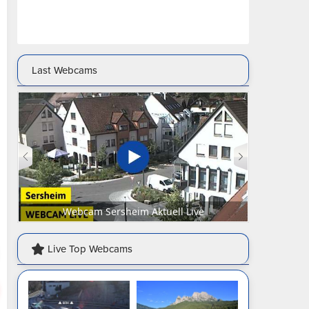
Last Webcams
Webcam Sersheim Aktuell Live
Webcam Sen
Live Top Webcams