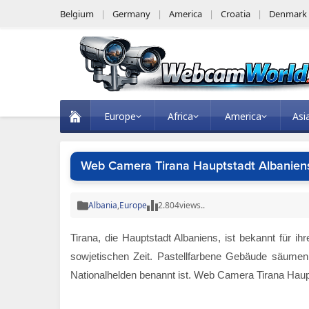
Belgium
Germany
America
Croatia
Denmark
Europe
Africa
America
Asi
Web Camera Tirana Hauptstadt Albaniens
Albania
,
Europe
2.804
views..
Tirana, die Hauptstadt Albaniens, ist bekannt für i
sowjetischen Zeit. Pastellfarbene Gebäude säumen
Nationalhelden benannt ist. Web Camera Tirana Haup