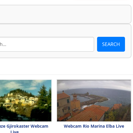
uze Gjirokaster Webcam
Webcam Rio Marina Elba Live
Live