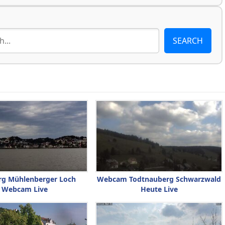
g Mühlenberger Loch
Webcam Todtnauberg Schwarzwald
Webcam Live
Heute Live