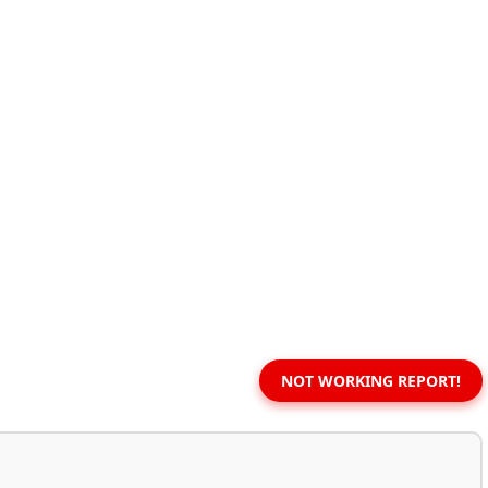
NOT WORKING REPORT!