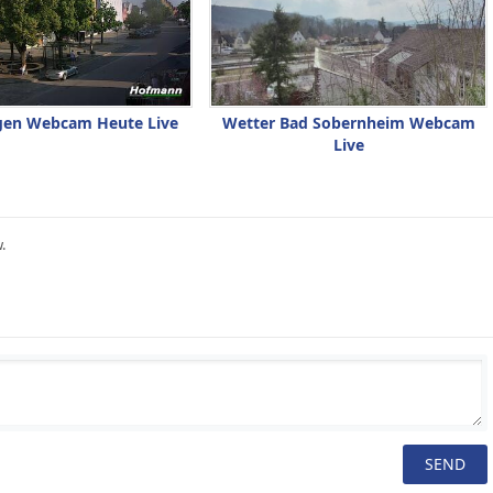
gen Webcam Heute Live
Wetter Bad Sobernheim Webcam
Live
.