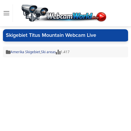
Skigebiet Titus Mountain Webcam Live
Amerika Skigebiet
,
Ski areas
1.417