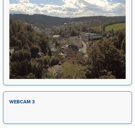
WEBCAM 3