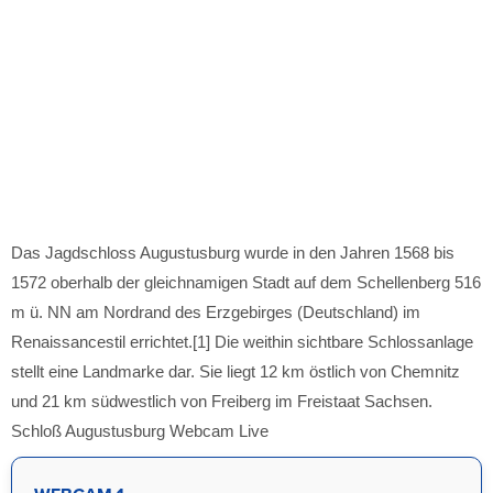
Das Jagdschloss Augustusburg wurde in den Jahren 1568 bis
1572 oberhalb der gleichnamigen Stadt auf dem Schellenberg 516
m ü. NN am Nordrand des Erzgebirges (Deutschland) im
Renaissancestil errichtet.[1] Die weithin sichtbare Schlossanlage
stellt eine Landmarke dar. Sie liegt 12 km östlich von Chemnitz
und 21 km südwestlich von Freiberg im Freistaat Sachsen.
Schloß Augustusburg Webcam Live