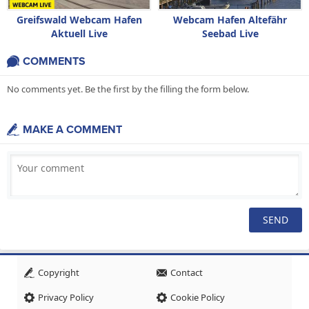
Greifswald Webcam Hafen
Webcam Hafen Altefähr
Aktuell Live
Seebad Live
COMMENTS
No comments yet. Be the first by the filling the form below.
MAKE A COMMENT
Copyright
Contact
Privacy Policy
Cookie Policy