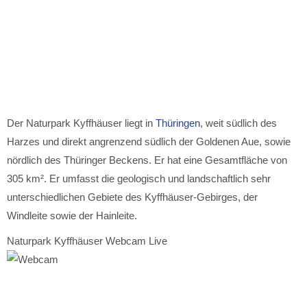
Der Naturpark Kyffhäuser liegt in
Thüringen
, weit südlich des
Harzes und direkt angrenzend südlich der Goldenen Aue, sowie
nördlich des Thüringer Beckens. Er hat eine Gesamtfläche von
305 km². Er umfasst die geologisch und landschaftlich sehr
unterschiedlichen Gebiete des Kyffhäuser-Gebirges, der
Windleite sowie der Hainleite.
Naturpark Kyffhäuser Webcam Live