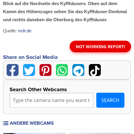
Blick auf die Nordseite des Kyffhäusers. Oben auf dem
Kamm des Höhenzuges sehen Sie das Kyffhäuser-Denkmal
und rechts daneben die Oberburg des Kyffhäuser.
Quelle:
mdr.de
NOT WORKING REPORT!
Share on Social Media
Search Other Webcams
ANDERE WEBCAMS