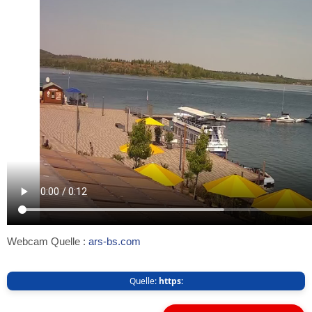
Webcam Quelle :
ars-bs.com
Quelle:
https: