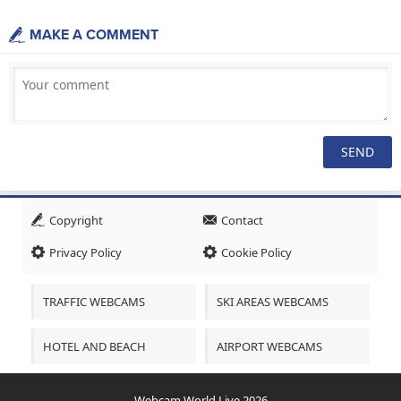
MAKE A COMMENT
Copyright
Contact
Privacy Policy
Cookie Policy
TRAFFIC WEBCAMS
SKI AREAS WEBCAMS
HOTEL AND BEACH
AIRPORT WEBCAMS
Webcam World Live 2026