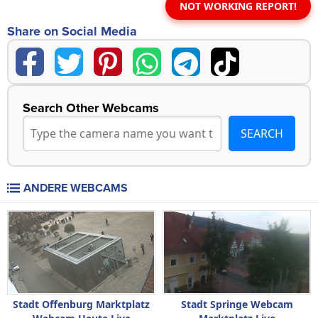
NOT WORKING REPORT!
Share on Social Media
Search Other Webcams
ANDERE WEBCAMS
Stadt Offenburg Marktplatz
Stadt Springe Webcam