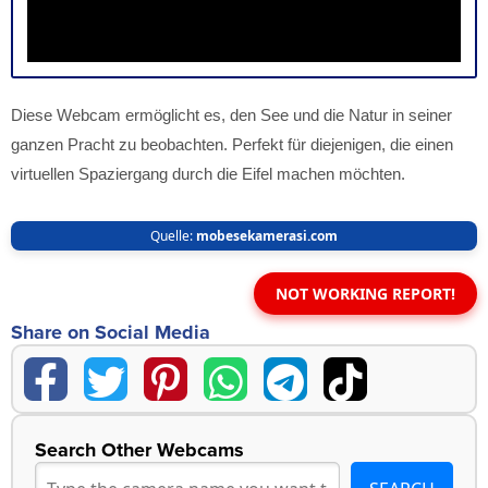
Diese Webcam ermöglicht es, den See und die Natur in seiner
ganzen Pracht zu beobachten. Perfekt für diejenigen, die einen
virtuellen Spaziergang durch die Eifel machen möchten.
Quelle:
mobesekamerasi.com
NOT WORKING REPORT!
Share on Social Media
Search Other Webcams