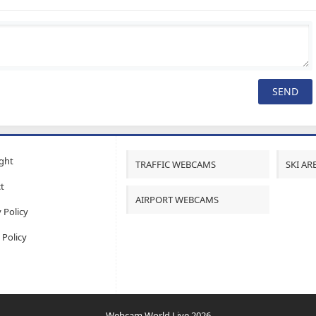
ght
TRAFFIC WEBCAMS
SKI A
t
AIRPORT WEBCAMS
 Policy
 Policy
Webcam World Live 2026