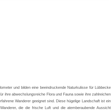
lometer und bilden eine beeindruckende Naturkulisse für Lübbecke
für ihre abwechslungsreiche Flora und Fauna sowie ihre zahlreichen
rfahrene Wanderer geeignet sind. Diese hügelige Landschaft ist ein
Wanderer, die die frische Luft und die atemberaubende Aussicht