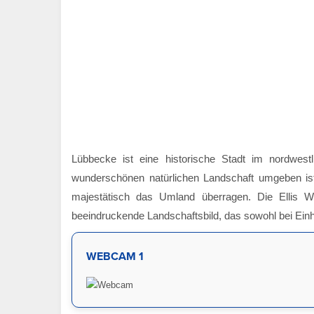
Lübbecke ist eine historische Stadt im nordwestl
wunderschönen natürlichen Landschaft umgeben ist
majestätisch das Umland überragen. Die Ellis Wi
beeindruckende Landschaftsbild, das sowohl bei Einhe
WEBCAM 1