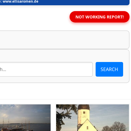
e:
www.ellisaromen.de
NOT WORKING REPORT!