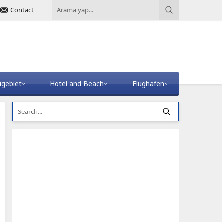
Contact
igebiet
Hotel and Beach
Flughafen