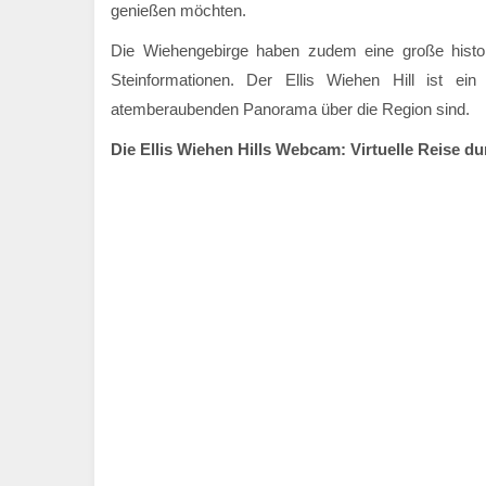
genießen möchten.
Die Wiehengebirge haben zudem eine große histor
Steinformationen. Der Ellis Wiehen Hill ist ei
atemberaubenden Panorama über die Region sind.
Die Ellis Wiehen Hills Webcam: Virtuelle Reise d