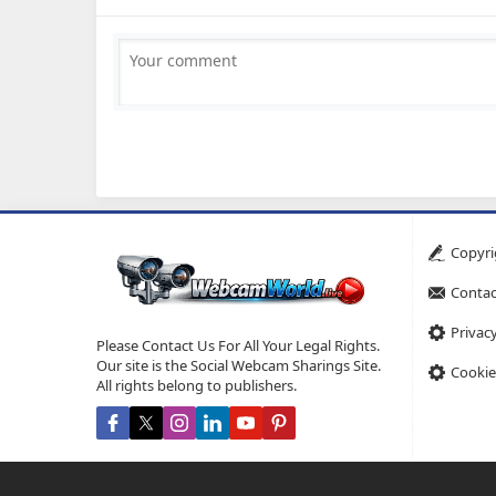
Copyri
Contac
Privacy
Please Contact Us For All Your Legal Rights.
Our site is the Social Webcam Sharings Site.
Cookie
All rights belong to publishers.