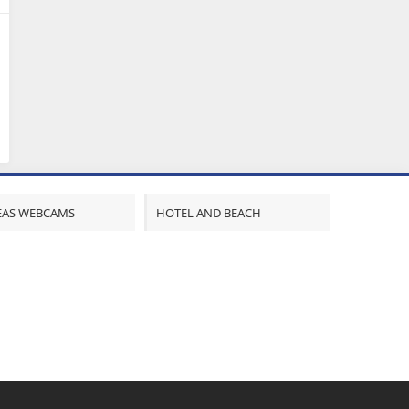
REAS WEBCAMS
HOTEL AND BEACH