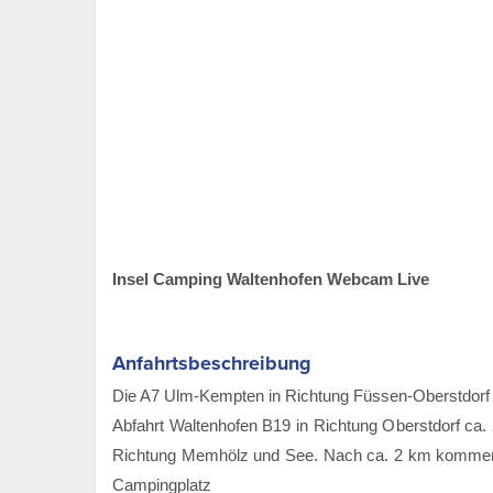
Insel Camping Waltenhofen Webcam Live
bcam Seeg Allgäu Aktuell Live
Webcam Schwaney Aktue
Anfahrtsbeschreibung
Die A7 Ulm-Kempten in Richtung Füssen-Oberstdorf a
Abfahrt Waltenhofen B19 in Richtung Oberstdorf ca. 
Richtung Memhölz und See. Nach ca. 2 km kommen 
Campingplatz