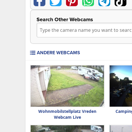
Search Other Webcams
ANDERE WEBCAMS
Wohnmobilstellplatz Vreden
Campin
Webcam Live