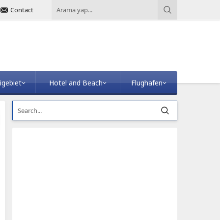
Contact
igebiet
Hotel and Beach
Flughafen