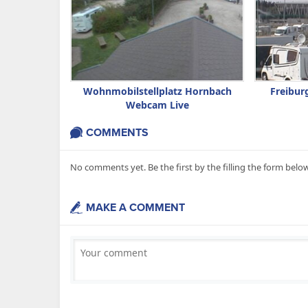
Wohnmobilstellplatz Hornbach
Freibur
Webcam Live
COMMENTS
No comments yet. Be the first by the filling the form below
MAKE A COMMENT