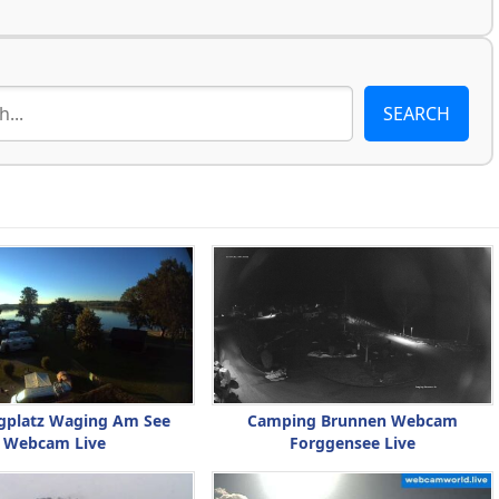
gplatz Waging Am See
Camping Brunnen Webcam
Webcam Live
Forggensee Live