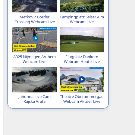
Metkovic Border
Campingplatz Seiser Alm
Crossing Webcam Live
Webcam Live
A325 Nijmegen Arnhem
Flugplatz Dankern
Webcam Live
Webcam Heute Live
Jahorina Live Cam
Theatre Oberammergau
Rajska Vrata
Webcam Aktuell Live