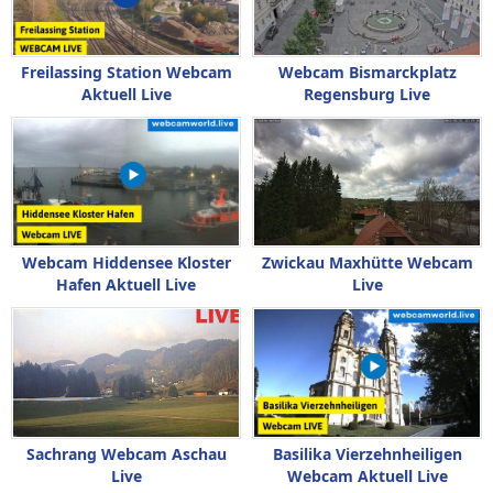
Freilassing Station Webcam
Webcam Bismarckplatz
Aktuell Live
Regensburg Live
Webcam Hiddensee Kloster
Zwickau Maxhütte Webcam
Hafen Aktuell Live
Live
Sachrang Webcam Aschau
Basilika Vierzehnheiligen
Live
Webcam Aktuell Live