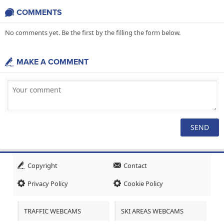
COMMENTS
No comments yet. Be the first by the filling the form below.
MAKE A COMMENT
Copyright
Contact
Privacy Policy
Cookie Policy
TRAFFIC WEBCAMS
SKI AREAS WEBCAMS