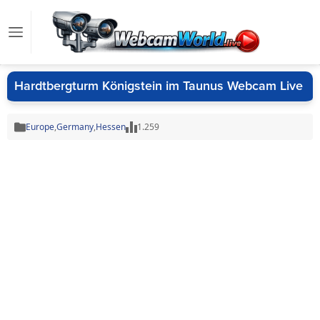
Hardtbergturm Königstein im Taunus Webcam Live
Europe
,
Germany
,
Hessen
1.259