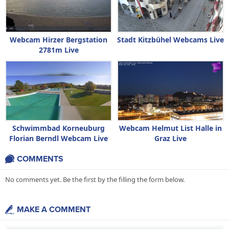
Webcam Hirzer Bergstation
Stadt Kitzbühel Webcams Live
2781m Live
Schwimmbad Korneuburg
Webcam Helmut List Halle in
Florian Berndl Webcam Live
Graz Live
COMMENTS
No comments yet. Be the first by the filling the form below.
MAKE A COMMENT