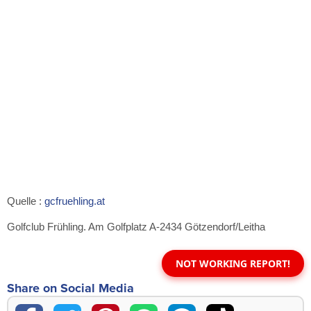
Quelle :
gcfruehling.at
Golfclub Frühling. Am Golfplatz A-2434 Götzendorf/Leitha
NOT WORKING REPORT!
Share on Social Media