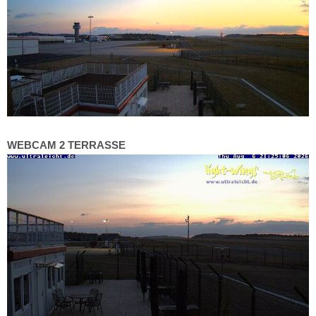
WEBCAM 2 TERRASSE