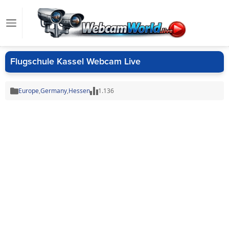
Flugschule Kassel Webcam Live
Europe
,
Germany
,
Hessen
1.136