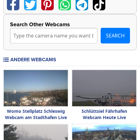
Search Other Webcams
ANDERE WEBCAMS
Womo Stellplatz Schleswig
Schlüttsiel Fährhafen
Webcam am Stadthafen Live
Webcam Heute Live