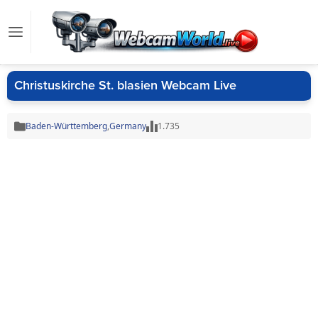
Christuskirche St. blasien Webcam Live
Baden-Württemberg
,
Germany
1.735