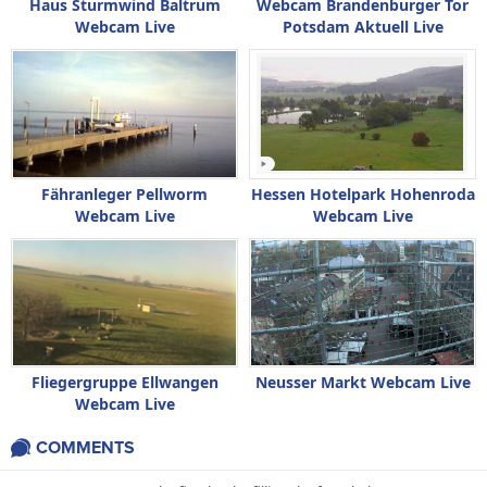
Haus Sturmwind Baltrum
Webcam Brandenburger Tor
Webcam Live
Potsdam Aktuell Live
Fähranleger Pellworm
Hessen Hotelpark Hohenroda
Webcam Live
Webcam Live
Fliegergruppe Ellwangen
Neusser Markt Webcam Live
Webcam Live
COMMENTS