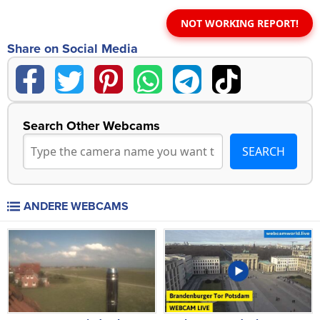
NOT WORKING REPORT!
Share on Social Media
Search Other Webcams
ANDERE WEBCAMS