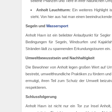
seltene Pflanzen und Tiere in ihrer natürlichen 
Anholt Leuchtturm:
Ein weiteres Highlight i
steht. Von hier aus hat man einen beeindruckenden
Segeln und
Wassersport
Anholt Havn ist ein beliebter Anlaufpunkt für Segle
Bedingungen für Segeln, Windsurfen und Kajakfah
Stränden lädt zu spannenden Erkundungstouren ein.
Umweltbewusstsein und Nachhaltigkeit
Die Bewohner von Anholt legen großen Wert auf Umw
bestrebt, umweltfreundliche Praktiken zu fördern un
ermutigt, ihren Teil zum Schutz der Umwelt beizutr
respektieren.
Schlussfolgerung
Anholt Havn ist nicht nur ein Tor zur Insel Anhol