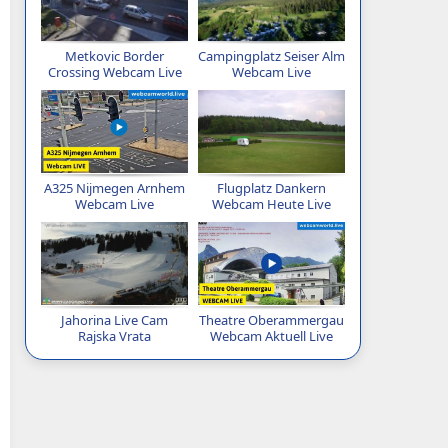
Metkovic Border
Campingplatz Seiser Alm
Crossing Webcam Live
Webcam Live
A325 Nijmegen Arnhem
Flugplatz Dankern
Webcam Live
Webcam Heute Live
Jahorina Live Cam
Theatre Oberammergau
Rajska Vrata
Webcam Aktuell Live