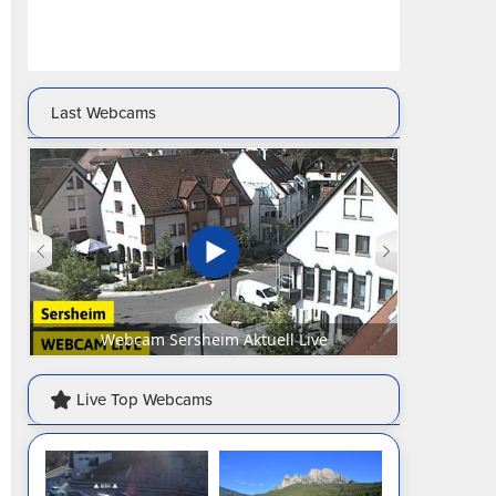
Last Webcams
Sersheim Aktuell Live
Webcam Senftenberg Marktplatz 
Live Top Webcams