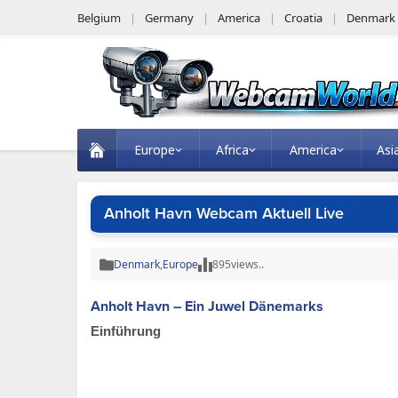
Belgium
Germany
America
Croatia
Denmark
Europe
Africa
America
Asi
Anholt Havn Webcam Aktuell Live
Denmark
,
Europe
895
views..
Anholt Havn – Ein Juwel Dänemarks
Einführung