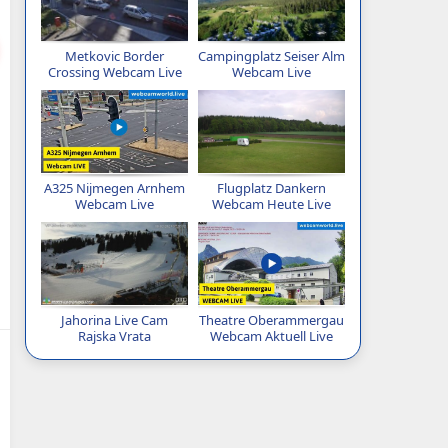
Metkovic Border
Campingplatz Seiser Alm
Crossing Webcam Live
Webcam Live
A325 Nijmegen Arnhem
Flugplatz Dankern
Webcam Live
Webcam Heute Live
Jahorina Live Cam
Theatre Oberammergau
Rajska Vrata
Webcam Aktuell Live