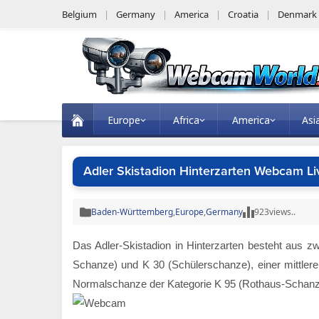
Belgium
Germany
America
Croatia
Denmark
Europe
Africa
America
Asi
Adler Skistadion Hinterzarten Webcam Li
Baden-Württemberg
,
Europe
,
Germany
923
views..
Das Adler-Skistadion in Hinterzarten besteht aus z
Schanze) und K 30 (Schülerschanze), einer mittler
Normalschanze der Kategorie K 95 (Rothaus-Schanze)