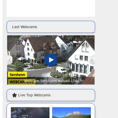
Last Webcams
Webcam Sersheim Aktuell Live
Webcam Sen
Live Top Webcams