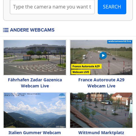
ANDERE WEBCAMS
Fährhafen Zadar Gazenica
France Autoroute A29
Webcam Live
Webcam Live
Italien Gummer Webcam
Wittmund Marktplatz