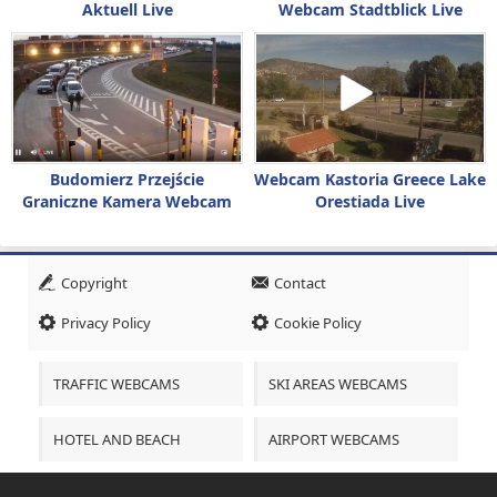
Aktuell Live
Webcam Stadtblick Live
Budomierz Przejście
Webcam Kastoria Greece Lake
Graniczne Kamera Webcam
Orestiada Live
Live
Copyright
Contact
Privacy Policy
Cookie Policy
TRAFFIC WEBCAMS
SKI AREAS WEBCAMS
HOTEL AND BEACH
AIRPORT WEBCAMS