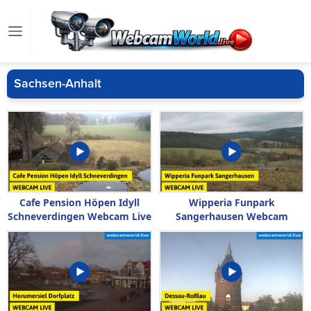
Sachsen-Anhalt
Cafe Pension Höpen Idyll
Wipperia Funpark
Schneverdingen Webcam Live
Sangerhausen Webcam
Aktuell Live