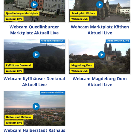
Webcam Quedlinburger
Webcam Marktplatz Köthen
Marktplatz Aktuell Live
Aktuell Live
Webcam Kyffhäuser Denkmal
Webcam Magdeburg Dom
Aktuell Live
Aktuell Live
Webcam Halberstadt Rathaus