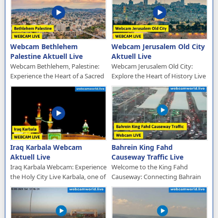
Webcam Bethlehem
Webcam Jerusalem Old City
Palestine Aktuell Live
Aktuell Live
Webcam Bethlehem, Palestine:
Webcam Jerusalem Old City:
Experience the Heart of a Sacred
Explore the Heart of History Live
City Live Bethlehem, a city of...
Jerusalem, one of the world’s...
Iraq Karbala Webcam
Bahrein King Fahd
Aktuell Live
Causeway Traffic Live
Iraq Karbala Webcam: Experience
Welcome to the King Fahd
the Holy City Live Karbala, one of
Causeway: Connecting Bahrain
the holiest cities in...
and Saudi Arabia The King Fahd
Causeway...