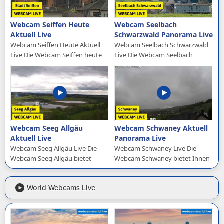
Webcam Seiffen Heute
Webcam Seelbach
Aktuell Live
Schwarzwald Panorama Live
Webcam Seiffen Heute Aktuell
Webcam Seelbach Schwarzwald
Live Die Webcam Seiffen heute
Live Die Webcam Seelbach
aktuell live bietet Ihnen einen
Schwarzwald bietet Ihnen einen
direkten...
direkten Live-Blick auf den...
Webcam Seeg Allgäu
Webcam Schwaney Aktuell
Aktuell Live
Panorama Live
Webcam Seeg Allgäu Live Die
Webcam Schwaney Live Die
Webcam Seeg Allgäu bietet
Webcam Schwaney bietet Ihnen
Ihnen einen wunderschönen
einen direkten Live-Blick auf den
Live-Blick auf den...
Ort Schwaney...
World Webcams Live