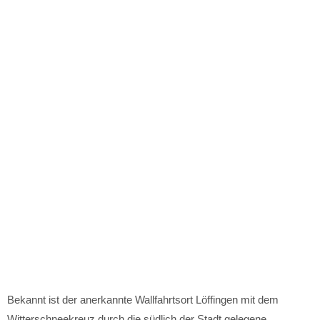
Bekannt ist der anerkannte Wallfahrtsort Löffingen mit dem
Witterschneekreuz durch die südlich der Stadt gelegene