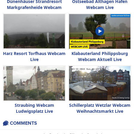
Dünenhäuser Strandresort
Ostseebad Althagen Hafen
Markgrafenheide Webcam
Webcam Live
Live
Harz Resort Torfhaus Webcam
Klabauterland Philippsburg
Live
Webcam Aktuell Live
Straubing Webcam
Schillerplatz Wetzlar Webcam
Ludwigsplatz Live
Weihnachtsmarkt Live
COMMENTS