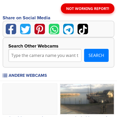
NOT WORKING REPORT!
Share on Social Media
Search Other Webcams
ANDERE WEBCAMS