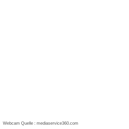
Webcam Quelle : mediaservice360.com